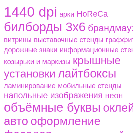
1440 dpi
HoReCa
aрки
билборды 3х6
брандмау
витрины
выставочные стенды
граффи
дорожные знаки
информационные сте
крышные
козырьки и маркизы
лайтбоксы
установки
ламинирование
мобильные стенды
напольные изображения
неон
объёмные буквы
окле
авто
оформление