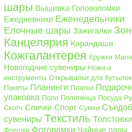
шары
Вышивка
Головоломки
Еженедельники
Ежедневники
Зон
Елочные шары
Зажигалки
Канцелярия
Карандаши
Кожгалантерея
Кружки
Магн
Новогодние сувениры
Ножи и
инструменты
Открывалки для бутылок
Планинги
Подароч
Пакеты
Платки
упаковка
Поло
Полотенца
Посуда
Ру
Съедо
Спички
Спорт
Скотч
Сумки
Текстиль
сувениры
Толстовк
Фоторамки
Чайные пары
Флешки