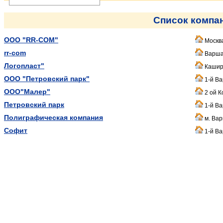
Список компа
OOO "RR-COM"
Москва
rr-com
Варшав
Логопласт"
Каширс
ООО "Петровский парк"
1-й Ва
ООО"Малер"
2 ой К
Петровский парк
1-й Ва
Полиграфическая компания
м. Ва
Софит
1-й Ва