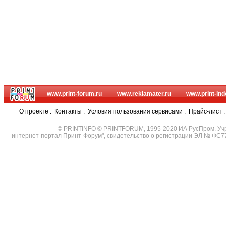
www.print-forum.ru
www.reklamater.ru
www.print-ind
О проекте
.
Контакты
.
Условия пользования сервисами
.
Прайс-лист
© PRINTINFO © PRINTFORUM, 1995-2020 ИА РусПром. Уч
интернет-портал Принт-Форум", свидетельство о регистрации ЭЛ № ФС7