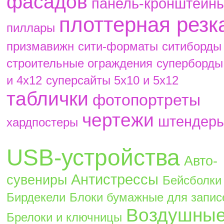
фасадов
панель-кронштейн
плоттерная резк
пиллары
призмавижн
сити-форматы
ситиборды
строительные ограждения
суперборды
и 4х12
суперсайты 5х10 и 5х12
таблички
фотопортреты
чертежи
штендер
хардпостеры
USB-устройства
Авто-
Антистрессы
сувениры
Бейсболки
Бирдекели
Блоки бумажные для запис
Воздушны
Брелоки и ключницы