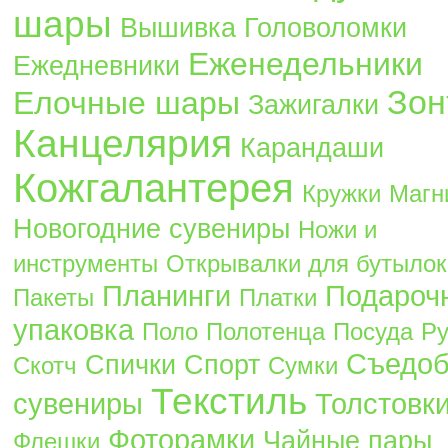
шары
Вышивка
Головоломки
Еженедельники
Ежедневники
Зон
Елочные шары
Зажигалки
Канцелярия
Карандаши
Кожгалантерея
Кружки
Магн
Новогодние сувениры
Ножи и
инструменты
Открывалки для бутылок
Планинги
Подароч
Пакеты
Платки
упаковка
Поло
Полотенца
Посуда
Ру
Съедо
Спички
Спорт
Скотч
Сумки
Текстиль
сувениры
Толстовк
Фоторамки
Чайные пары
Флешки