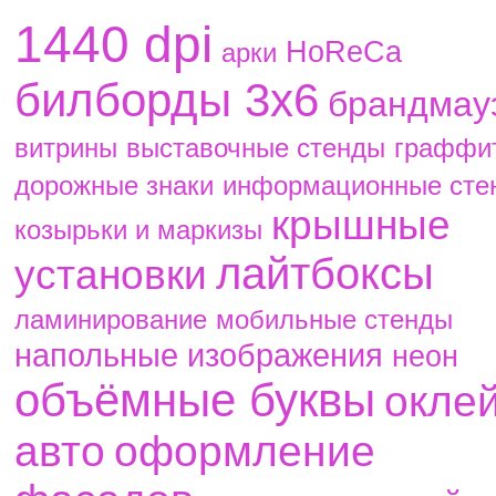
1440 dpi
HoReCa
aрки
билборды 3х6
брандмау
витрины
выставочные стенды
граффи
дорожные знаки
информационные сте
крышные
козырьки и маркизы
лайтбоксы
установки
ламинирование
мобильные стенды
напольные изображения
неон
объёмные буквы
окле
авто
оформление