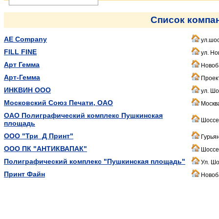
Список компа
AE Company
ул.шос
FILL FINE
ул. Но
Арт Гемма
Новоб
Арт-Гемма
Проект
ИНКВИН ООО
ул. Шос
Московский Союз Печати, ОАО
Москва
ОАО Полиграфический комплекс Пушкинская
Шоссей
площадь
ООО "Три_Д Принт"
Гурьян
ООО ПК "АНТИКВАПАК"
Шоссей
Полиграфический комплекс "Пушкинская площадь"
Ул. Шо
Принт Файн
Новоба