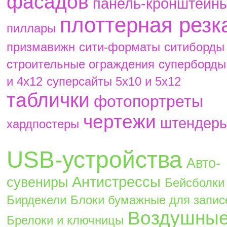
фасадов
панель-кронштейн
плоттерная резк
пиллары
призмавижн
сити-форматы
ситиборды
строительные ограждения
суперборды
и 4х12
суперсайты 5х10 и 5х12
таблички
фотопортреты
чертежи
штендер
хардпостеры
USB-устройства
Авто-
Антистрессы
сувениры
Бейсболки
Бирдекели
Блоки бумажные для запис
Воздушны
Брелоки и ключницы