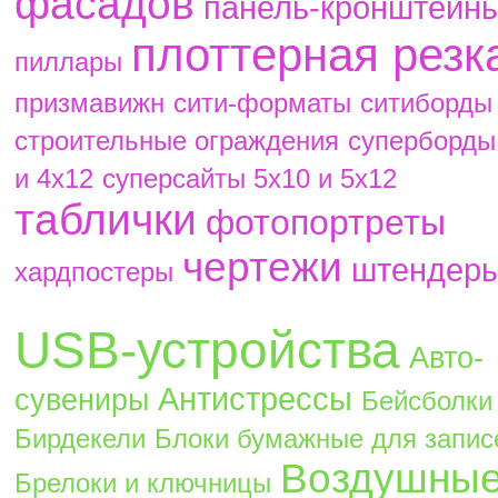
фасадов
панель-кронштейн
плоттерная резк
пиллары
призмавижн
сити-форматы
ситиборды
строительные ограждения
суперборды
и 4х12
суперсайты 5х10 и 5х12
таблички
фотопортреты
чертежи
штендер
хардпостеры
USB-устройства
Авто-
Антистрессы
сувениры
Бейсболки
Бирдекели
Блоки бумажные для запис
Воздушны
Брелоки и ключницы