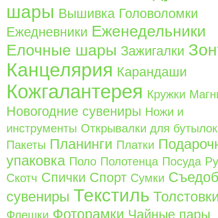
шары
Вышивка
Головоломки
Еженедельники
Ежедневники
Зон
Елочные шары
Зажигалки
Канцелярия
Карандаши
Кожгалантерея
Кружки
Магн
Новогодние сувениры
Ножи и
инструменты
Открывалки для бутылок
Планинги
Подароч
Пакеты
Платки
упаковка
Поло
Полотенца
Посуда
Ру
Съедо
Спички
Спорт
Скотч
Сумки
Текстиль
сувениры
Толстовк
Фоторамки
Чайные пары
Флешки