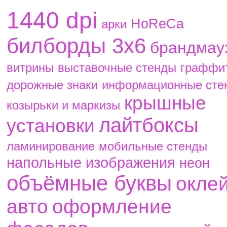
1440 dpi
HoReCa
aрки
билборды 3х6
брандмау
витрины
выставочные стенды
граффи
дорожные знаки
информационные сте
крышные
козырьки и маркизы
лайтбоксы
установки
ламинирование
мобильные стенды
напольные изображения
неон
объёмные буквы
окле
авто
оформление