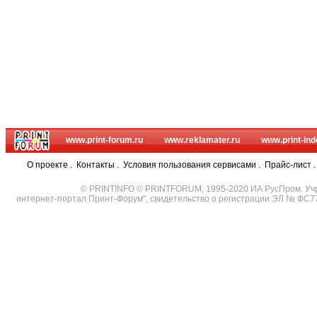
www.print-forum.ru
www.reklamater.ru
www.print-ind
О проекте
.
Контакты
.
Условия пользования сервисами
.
Прайс-лист
© PRINTINFO © PRINTFORUM, 1995-2020 ИА РусПром. Уч
интернет-портал Принт-Форум", свидетельство о регистрации ЭЛ № ФС7