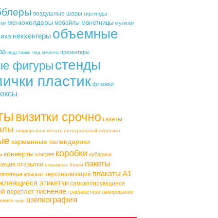
бблеры
воздушные шары
гирлянды
менюхолдеры
монетницы
мобайлы
тки
муляжи
объемные
некхенгеры
фика
ра
презентеры
подставки под мелочь
стенды
ые фигуры
лички пластик
флажки
оксы
ты
визитки срочно
газеты
алы
защищенная печать
интегральный переплет
ые
карманные календарики
коробки
конверты
конгрев
кубарики
и
пакеты
открытки
рация
отрывные блоки
плакаты А1
персонализация
еплетные крышки
клеящиеся этикетки
самокопирующиеся
тиснение
ый переплет
трафаретное лакирование
шелкография
книги
чеки