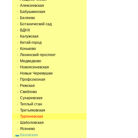
· Алексеевская
· Бабушкинская
· Беляево
· Ботанический сад
· ВДНХ
· Калужская
· Китай-город
· Коньково
· Ленинский проспект
· Медведково
· Новоясеневская
· Новые Черемушки
· Профсоюзная
· Рижская
· Свиблово
· Сухаревская
· Теплый стан
· Третьяковская
· Тургеневская
· Шаболовская
· Ясенево
Каховская