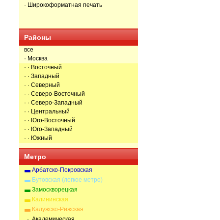
· Широкоформатная печать
Районы
все
· Москва
· · Восточный
· · Западный
· · Северный
· · Северо-Восточный
· · Северо-Западный
· · Центральный
· · Юго-Восточный
· · Юго-Западный
· · Южный
Метро
Арбатско-Покровская
Бутовская (легкое метро)
Замоскворецкая
Калининская
Калужско-Рижская
· Академическая