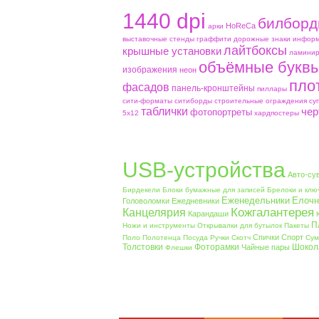
1440 dpi
билборд
HoReCa
aрки
выставочные стенды
граффити
дорожные знаки
информ
лайтбоксы
крышные установки
ламинир
объёмные букв
изображения
неон
пло
фасадов
панель-кронштейны
пиллары
сити-форматы
ситиборды
строительные ограждения
су
таблички
чер
фотопортреты
5х12
хардпостеры
USB-устройства
Авто-су
Бирдекели
Блоки бумажные для записей
Брелоки и клю
Еженедельники
Елочн
Головоломки
Ежедневники
Кожгалантерея
Канцелярия
Карандаши
П
Ножи и инструменты
Открывалки для бутылок
Пакеты
Спички
Спорт
Поло
Полотенца
Посуда
Ручки
Скотч
Сум
Толстовки
Фоторамки
Шокол
Чайные пары
Флешки