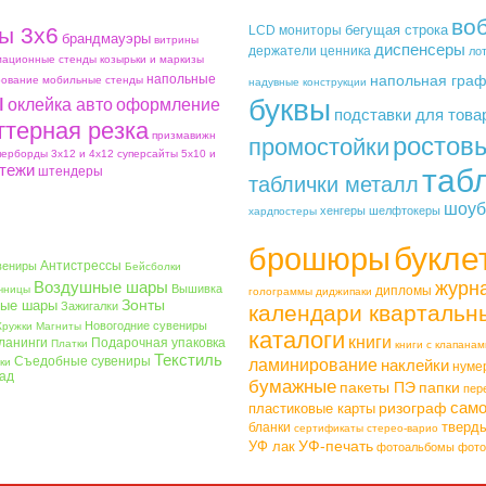
во
бегущая строка
ы 3х6
LCD мониторы
брандмауэры
витрины
диспенсеры
держатели ценника
ло
ационные стенды
козырьки и маркизы
напольные
напольная гра
ование
мобильные стенды
надувные конструкции
ы
буквы
оклейка авто
оформление
подставки для това
ттерная резка
призмавижн
ростов
промостойки
перборды 3х12 и 4х12
суперсайты 5х10 и
тежи
таб
штендеры
таблички металл
шоуб
хенгеры
шелфтокеры
хардпостеры
букле
брошюры
Антистрессы
вениры
Бейсболки
Воздушные шары
журн
Вышивка
чницы
дипломы
голограммы
диджипаки
Зонты
ые шары
Зажигалки
календари квартальн
Новогодние сувениры
Кружки
Магниты
каталоги
книги
ланинги
Подарочная упаковка
Платки
книги с клапанам
Текстиль
Съедобные сувениры
ки
ламинирование
наклейки
нуме
ад
бумажные
пакеты ПЭ
папки
пер
само
ризограф
пластиковые карты
тверд
бланки
сертификаты
стерео-варио
УФ-печать
УФ лак
фотоальбомы
фото