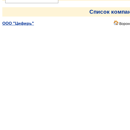
Список компа
ООО "Цифирь"
Вороне