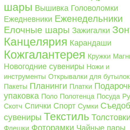
шары
Вышивка
Головоломки
Еженедельники
Ежедневники
Зон
Елочные шары
Зажигалки
Канцелярия
Карандаши
Кожгалантерея
Кружки
Магн
Новогодние сувениры
Ножи и
инструменты
Открывалки для бутылок
Планинги
Подароч
Пакеты
Платки
упаковка
Поло
Полотенца
Посуда
Ру
Съедо
Спички
Спорт
Скотч
Сумки
Текстиль
сувениры
Толстовк
Фоторамки
Чайные пары
Флешки