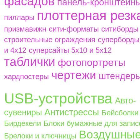
фасадов
панель-кронштейн
плоттерная резк
пиллары
призмавижн
сити-форматы
ситиборды
строительные ограждения
суперборды
и 4х12
суперсайты 5х10 и 5х12
таблички
фотопортреты
чертежи
штендер
хардпостеры
USB-устройства
Авто-
Антистрессы
сувениры
Бейсболки
Бирдекели
Блоки бумажные для запис
Воздушны
Брелоки и ключницы