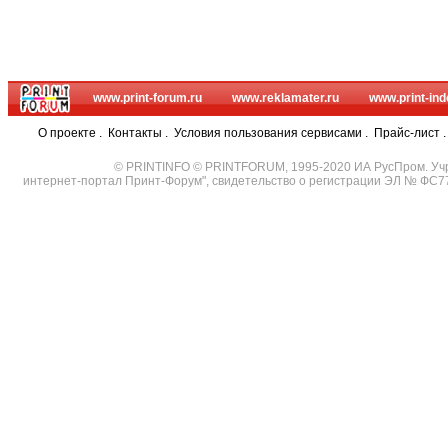
www.print-forum.ru
www.reklamater.ru
www.print-ind
О проекте
.
Контакты
.
Условия пользования сервисами
.
Прайс-лист
© PRINTINFO © PRINTFORUM, 1995-2020 ИА РусПром. Уч
интернет-портал Принт-Форум", свидетельство о регистрации ЭЛ № ФС7