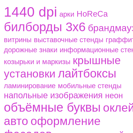
1440 dpi
HoReCa
aрки
билборды 3х6
брандмау
витрины
выставочные стенды
граффи
дорожные знаки
информационные сте
крышные
козырьки и маркизы
лайтбоксы
установки
ламинирование
мобильные стенды
напольные изображения
неон
объёмные буквы
окле
авто
оформление