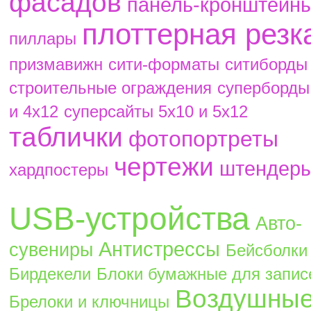
фасадов
панель-кронштейн
плоттерная резк
пиллары
призмавижн
сити-форматы
ситиборды
строительные ограждения
суперборды
и 4х12
суперсайты 5х10 и 5х12
таблички
фотопортреты
чертежи
штендер
хардпостеры
USB-устройства
Авто-
Антистрессы
сувениры
Бейсболки
Бирдекели
Блоки бумажные для запис
Воздушны
Брелоки и ключницы