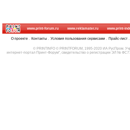
www.print-forum.ru
www.reklamater.ru
www.print-ind
О проекте
.
Контакты
.
Условия пользования сервисами
.
Прайс-лист
© PRINTINFO © PRINTFORUM, 1995-2020 ИА РусПром. Уч
интернет-портал Принт-Форум", свидетельство о регистрации ЭЛ № ФС7