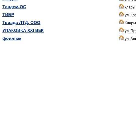
Тандем-ОС
клары 
ТИБР
ул. Ко
Триада ЛТД, ООО
Клары 
УПАКОВКА XXI ВЕК
ул. Пр
фоилпак
ул. Ан