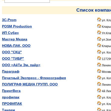
Список компа
3С-Prom
ул. Кл
POSM Production
Клары Ц
ИП Субач
Ул.Кла
Мастер Медиа
ул.Зои
НОВА-ПАК, ООО
Клары
ООО "СКЦ"
ул. Ко
ООО "ТИБР"
127299
ООО «АйТи Эм. пайр»
Ленинг
Параграф
Москва
Печатный Экспресс - Флексография
ул. Ко
ПОЛИГРАФ МЕДИА ГРУПП, ООО
Ленинг
ПринтВега
4й Лих
профипак
ул. Кл
ПРОФИПАК
ул. Кл
Тандем
ул. Кл