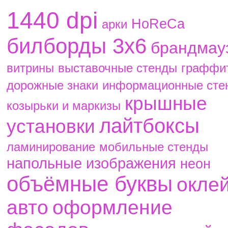
1440 dpi
HoReCa
aрки
билборды 3х6
брандмау
витрины
выставочные стенды
граффи
дорожные знаки
информационные сте
крышные
козырьки и маркизы
лайтбоксы
установки
ламинирование
мобильные стенды
напольные изображения
неон
объёмные буквы
окле
авто
оформление