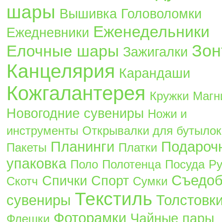
шары
Вышивка
Головоломки
Еженедельники
Ежедневники
Зон
Елочные шары
Зажигалки
Канцелярия
Карандаши
Кожгалантерея
Кружки
Магн
Новогодние сувениры
Ножи и
инструменты
Открывалки для бутылок
Планинги
Подароч
Пакеты
Платки
упаковка
Поло
Полотенца
Посуда
Ру
Съедо
Спички
Спорт
Скотч
Сумки
Текстиль
сувениры
Толстовк
Фоторамки
Чайные пары
Флешки