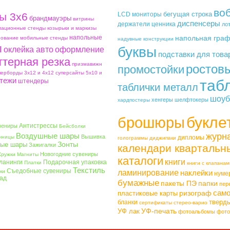
во
бегущая строка
ы 3х6
LCD мониторы
брандмауэры
витрины
диспенсеры
держатели ценника
ло
ационные стенды
козырьки и маркизы
напольные
напольная гра
ование
мобильные стенды
надувные конструкции
ы
буквы
оклейка авто
оформление
подставки для това
ттерная резка
призмавижн
ростов
промостойки
перборды 3х12 и 4х12
суперсайты 5х10 и
тежи
таб
штендеры
таблички металл
шоуб
хенгеры
шелфтокеры
хардпостеры
букле
брошюры
Антистрессы
вениры
Бейсболки
Воздушные шары
журн
Вышивка
чницы
дипломы
голограммы
диджипаки
Зонты
ые шары
Зажигалки
календари квартальн
Новогодние сувениры
Кружки
Магниты
каталоги
книги
ланинги
Подарочная упаковка
Платки
книги с клапанам
Текстиль
Съедобные сувениры
ки
ламинирование
наклейки
нуме
ад
бумажные
пакеты ПЭ
папки
пер
само
ризограф
пластиковые карты
тверд
бланки
сертификаты
стерео-варио
УФ-печать
УФ лак
фотоальбомы
фото