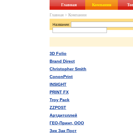
Главная
Компании
То
Главная
>
Компании
Название:
3D Folio
Brand Direct
Christopher Smith
CononPrint
INSIGHT
PRINT FX
Troy Pack
ZZPOST
Артдитсплей
ГЕО-Принт, ООО
Зик Зак Пост