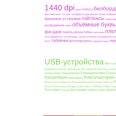
1440 dpi
билборд
HoReCa
aрки
выставочные стенды
граффити
дорожные знаки
информ
лайтбоксы
крышные установки
ламинир
объёмные букв
изображения
неон
пло
фасадов
панель-кронштейны
пиллары
сити-форматы
ситиборды
строительные ограждения
су
таблички
чер
фотопортреты
5х12
хардпостеры
USB-устройства
Авто-су
Бирдекели
Блоки бумажные для записей
Брелоки и клю
Еженедельники
Елочн
Головоломки
Ежедневники
Кожгалантерея
Канцелярия
Карандаши
П
Ножи и инструменты
Открывалки для бутылок
Пакеты
Спички
Спорт
Поло
Полотенца
Посуда
Ручки
Скотч
Сум
Толстовки
Фоторамки
Шокол
Чайные пары
Флешки