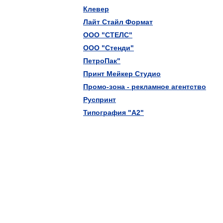
Клевер
Лайт Стайл Формат
ООО "СТЕЛС"
ООО "Стенди"
ПетроПак"
Принт Мейкер Студио
Промо-зона - рекламное агентство
Руспринт
Типография "А2"