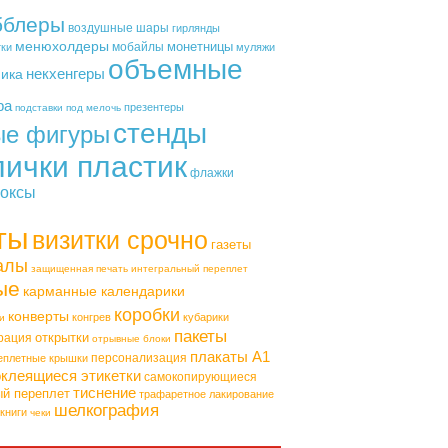
бблеры
воздушные шары
гирлянды
менюхолдеры
монетницы
мобайлы
тки
муляжи
объемные
некхенгеры
фика
ра
презентеры
подставки под мелочь
стенды
ые фигуры
лички пластик
флажки
оксы
ты
визитки срочно
газеты
алы
защищенная печать
интегральный переплет
ые
карманные календарики
коробки
конверты
конгрев
кубарики
и
пакеты
открытки
рация
отрывные блоки
плакаты А1
персонализация
еплетные крышки
клеящиеся этикетки
самокопирующиеся
тиснение
ый переплет
трафаретное лакирование
шелкография
книги
чеки