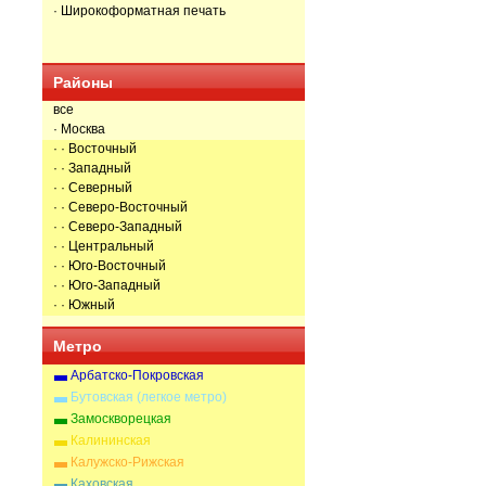
· Широкоформатная печать
Районы
все
· Москва
· · Восточный
· · Западный
· · Северный
· · Северо-Восточный
· · Северо-Западный
· · Центральный
· · Юго-Восточный
· · Юго-Западный
· · Южный
Метро
Арбатско-Покровская
Бутовская (легкое метро)
Замоскворецкая
Калининская
Калужско-Рижская
Каховская