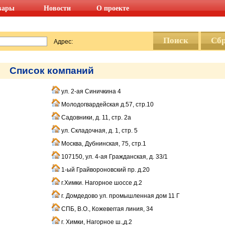
вары
Новости
О проекте
Адрес:
Список компаний
ул. 2-ая Синичкина 4
Молодогвардейская д.57, стр.10
Садовники, д. 11, стр. 2а
ул. Складочная, д. 1, стр. 5
Москва, Дубнинская, 75, стр.1
107150, ул. 4-ая Гражданская, д. 33/1
1-ый Грайвороновский пр. д.20
г.Химки. Нагорное шоссе д.2
г. Домдедово ул. промышленная дом 11 Г
СПБ, В.О., Кожевеггая линия, 34
г. Химки, Нагорное ш.,д.2