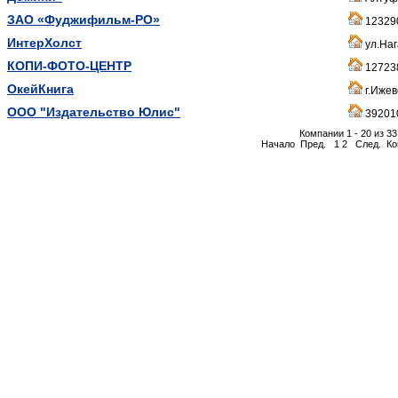
ЗАО «Фуджифильм-РО»
123290
ИнтерХолст
ул.Наг
КОПИ-ФОТО-ЦЕНТР
127238
ОкейКнига
г.Ижев
ООО "Издательство Юлис"
392010
Компании 1 - 20 из 33
Начало
Пред.
1
2
След.
Ко