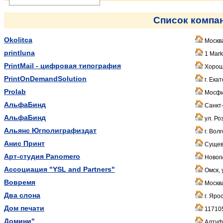
Список компа
Okolitca
Москва
printluna
1 Mark
PrintMail - цифровая типография
Хороше
PrintOnDemandSolution
г. Ека
Prolab
Мосфил
АльфаБинд
Санкт-
АльфаБинд
ул. Ро
Альянс Югполиграфиздат
г. Волг
Анис Принт
Сущевс
Арт-студия Panomero
Новоги
Ассоциация "YSL and Partners"
Омск, 
Вовремя
Москва
Два слона
г. Яро
Дом печати
117105,
Домини"
Алтуфь