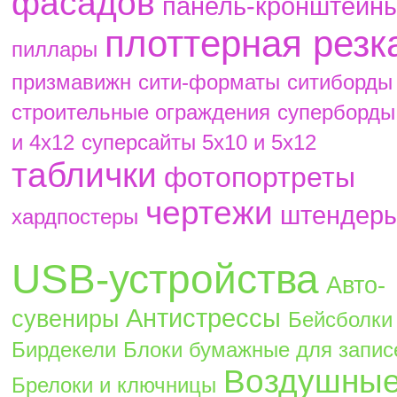
фасадов
панель-кронштейн
плоттерная резк
пиллары
призмавижн
сити-форматы
ситиборды
строительные ограждения
суперборды
и 4х12
суперсайты 5х10 и 5х12
таблички
фотопортреты
чертежи
штендер
хардпостеры
USB-устройства
Авто-
Антистрессы
сувениры
Бейсболки
Бирдекели
Блоки бумажные для запис
Воздушны
Брелоки и ключницы