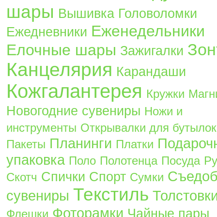
шары
Вышивка
Головоломки
Еженедельники
Ежедневники
Зон
Елочные шары
Зажигалки
Канцелярия
Карандаши
Кожгалантерея
Кружки
Магн
Новогодние сувениры
Ножи и
инструменты
Открывалки для бутылок
Планинги
Подароч
Пакеты
Платки
упаковка
Поло
Полотенца
Посуда
Ру
Съедо
Спички
Спорт
Скотч
Сумки
Текстиль
сувениры
Толстовк
Фоторамки
Чайные пары
Флешки