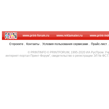
www.print-forum.ru
www.reklamater.ru
www.print-ind
О проекте
.
Контакты
.
Условия пользования сервисами
.
Прайс-лист
© PRINTINFO © PRINTFORUM, 1995-2020 ИА РусПром. Уч
интернет-портал Принт-Форум", свидетельство о регистрации ЭЛ № ФС7