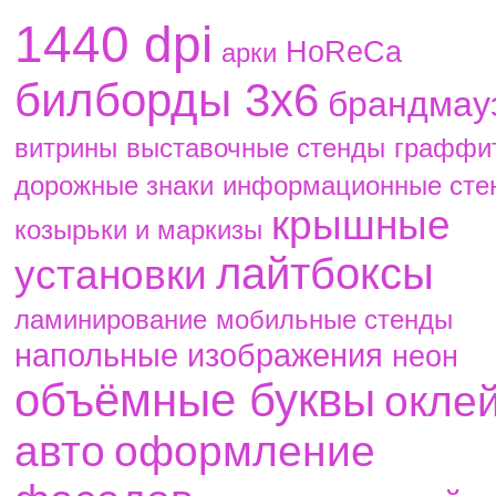
1440 dpi
HoReCa
aрки
билборды 3х6
брандмау
витрины
выставочные стенды
граффи
дорожные знаки
информационные сте
крышные
козырьки и маркизы
лайтбоксы
установки
ламинирование
мобильные стенды
напольные изображения
неон
объёмные буквы
окле
авто
оформление