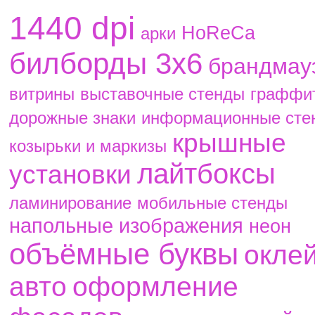
1440 dpi
HoReCa
aрки
билборды 3х6
брандмау
витрины
выставочные стенды
граффи
дорожные знаки
информационные сте
крышные
козырьки и маркизы
лайтбоксы
установки
ламинирование
мобильные стенды
напольные изображения
неон
объёмные буквы
окле
авто
оформление