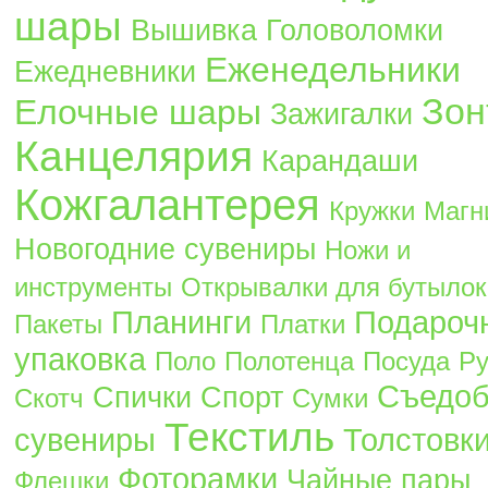
шары
Вышивка
Головоломки
Еженедельники
Ежедневники
Зон
Елочные шары
Зажигалки
Канцелярия
Карандаши
Кожгалантерея
Кружки
Магн
Новогодние сувениры
Ножи и
инструменты
Открывалки для бутылок
Планинги
Подароч
Пакеты
Платки
упаковка
Поло
Полотенца
Посуда
Ру
Съедо
Спички
Спорт
Скотч
Сумки
Текстиль
сувениры
Толстовк
Фоторамки
Чайные пары
Флешки