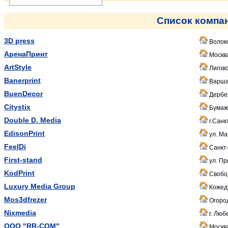
Список компа
3D press
Волоко
ApeнаПринт
Москва
ArtStyle
Лиговс
Banerprint
Варшав
BuenDecor
Дербен
Citystix
Бумажн
Double D. Media
г.Санк
EdisonPrint
ул. Ма
FeelDi
Санкт-
First-stand
ул. Пр
KodPrint
Свобо
Luxury Media Group
Кожеду
Mos3dfrezer
Огоро
Nixmedia
г. Люб
OOO "RR-COM"
Москва