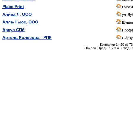
Place Print
г.Моск
Алина Л, ООО
ул. Ду
Алла-Ньюс, ООО
Шушен
Аркус СПб
Профе
Артель Колесова - РПК
г. Ирк
Компании 1 - 20 из 73
Начало
Пред.
1
2
3
4
След.