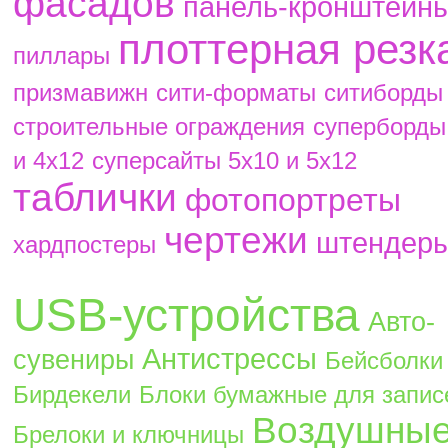
фасадов
панель-кронштейн
плоттерная резк
пиллары
призмавижн
сити-форматы
ситиборды
строительные ограждения
суперборды
и 4х12
суперсайты 5х10 и 5х12
таблички
фотопортреты
чертежи
штендер
хардпостеры
USB-устройства
Авто-
Антистрессы
сувениры
Бейсболки
Бирдекели
Блоки бумажные для запис
Воздушны
Брелоки и ключницы