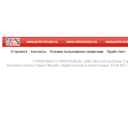
www.print-forum.ru
www.reklamater.ru
www.print-ind
О проекте
.
Контакты
.
Условия пользования сервисами
.
Прайс-лист
© PRINTINFO © PRINTFORUM, 1995-2020 ИА РусПром. Уч
интернет-портал Принт-Форум", свидетельство о регистрации ЭЛ № ФС7