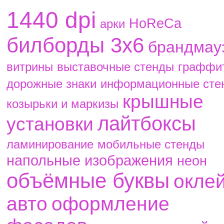
1440 dpi
HoReCa
aрки
билборды 3х6
брандмау
витрины
выставочные стенды
граффи
дорожные знаки
информационные сте
крышные
козырьки и маркизы
лайтбоксы
установки
ламинирование
мобильные стенды
напольные изображения
неон
объёмные буквы
окле
авто
оформление