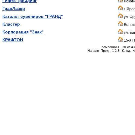
Гифтс Трейдинг
Локомо
ГравЛазер
г. Яро
Каталог сувениров "ГРАНД"
ул. Фру
Кластер
Больша
Корпорация "Знак"
ул. Ба
КРАФТОН
15-я П
Компании 1 - 20 из 43
Начало
Пред.
1
2
3
След.
К