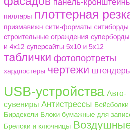
фасадов
панель-кронштейн
плоттерная резк
пиллары
призмавижн
сити-форматы
ситиборды
строительные ограждения
суперборды
и 4х12
суперсайты 5х10 и 5х12
таблички
фотопортреты
чертежи
штендер
хардпостеры
USB-устройства
Авто-
Антистрессы
сувениры
Бейсболки
Бирдекели
Блоки бумажные для запис
Воздушны
Брелоки и ключницы