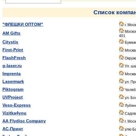
Список компа
"ФЛЕШКИ ОПТОМ"
г. Мос
Москов
AM Gifts
401
Citystix
Бумажн
First-Print
Москва
FlashFresh
Окружн
g-laser.ru
Ул. ша
Imprenta
Москва
Lasermark
ул. Пр
Piktogram
Челяб
UVProject
ул. Бо
Veso-Express
Лубянс
Vizitka4you
Садова
АА Flydisc Company
г. Мос
АС-Принт
улю Ба