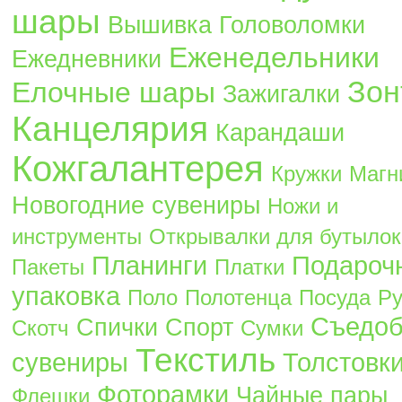
шары
Вышивка
Головоломки
Еженедельники
Ежедневники
Зон
Елочные шары
Зажигалки
Канцелярия
Карандаши
Кожгалантерея
Кружки
Магн
Новогодние сувениры
Ножи и
инструменты
Открывалки для бутылок
Планинги
Подароч
Пакеты
Платки
упаковка
Поло
Полотенца
Посуда
Ру
Съедо
Спички
Спорт
Скотч
Сумки
Текстиль
сувениры
Толстовк
Фоторамки
Чайные пары
Флешки