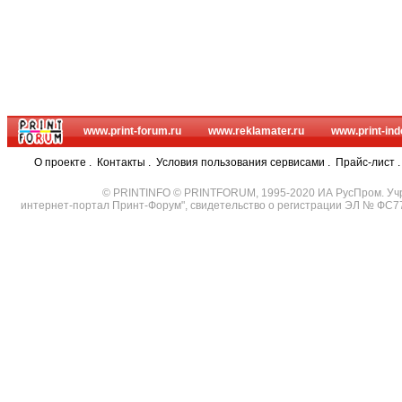
www.print-forum.ru
www.reklamater.ru
www.print-ind
О проекте
.
Контакты
.
Условия пользования сервисами
.
Прайс-лист
© PRINTINFO © PRINTFORUM, 1995-2020 ИА РусПром. Уч
интернет-портал Принт-Форум", свидетельство о регистрации ЭЛ № ФС7