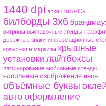
1440 dpi
HoReCa
aрки
билборды 3х6
брандмау
витрины
выставочные стенды
граффи
дорожные знаки
информационные сте
крышные
козырьки и маркизы
лайтбоксы
установки
ламинирование
мобильные стенды
напольные изображения
неон
объёмные буквы
окле
авто
оформление