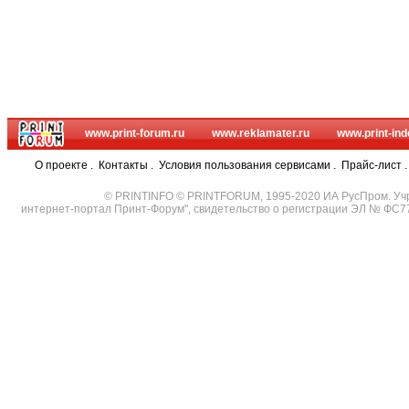
www.print-forum.ru
www.reklamater.ru
www.print-ind
О проекте
.
Контакты
.
Условия пользования сервисами
.
Прайс-лист
© PRINTINFO © PRINTFORUM, 1995-2020 ИА РусПром. Уч
интернет-портал Принт-Форум", свидетельство о регистрации ЭЛ № ФС7