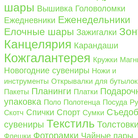
шары
Вышивка
Головоломки
Еженедельники
Ежедневники
Зон
Елочные шары
Зажигалки
Канцелярия
Карандаши
Кожгалантерея
Кружки
Магн
Новогодние сувениры
Ножи и
инструменты
Открывалки для бутылок
Планинги
Подароч
Пакеты
Платки
упаковка
Поло
Полотенца
Посуда
Ру
Съедо
Спички
Спорт
Скотч
Сумки
Текстиль
сувениры
Толстовк
Фоторамки
Чайные пары
Флешки