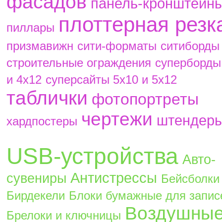
фасадов
панель-кронштейн
плоттерная резк
пиллары
призмавижн
сити-форматы
ситиборды
строительные ограждения
суперборды
и 4х12
суперсайты 5х10 и 5х12
таблички
фотопортреты
чертежи
штендер
хардпостеры
USB-устройства
Авто-
Антистрессы
сувениры
Бейсболки
Бирдекели
Блоки бумажные для запис
Воздушны
Брелоки и ключницы