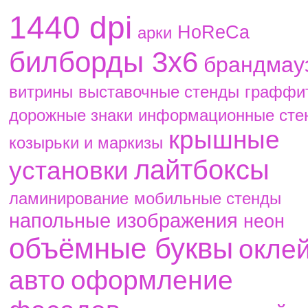
1440 dpi
HoReCa
aрки
билборды 3х6
брандмау
витрины
выставочные стенды
граффи
дорожные знаки
информационные сте
крышные
козырьки и маркизы
лайтбоксы
установки
ламинирование
мобильные стенды
напольные изображения
неон
объёмные буквы
окле
авто
оформление