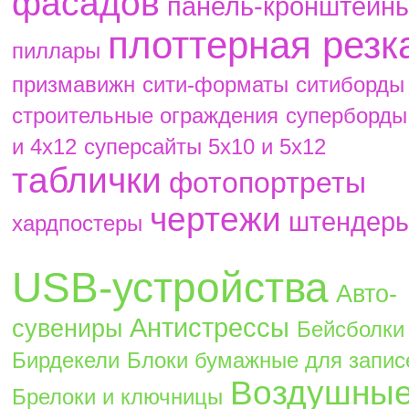
фасадов
панель-кронштейн
плоттерная резк
пиллары
призмавижн
сити-форматы
ситиборды
строительные ограждения
суперборды
и 4х12
суперсайты 5х10 и 5х12
таблички
фотопортреты
чертежи
штендер
хардпостеры
USB-устройства
Авто-
Антистрессы
сувениры
Бейсболки
Бирдекели
Блоки бумажные для запис
Воздушны
Брелоки и ключницы