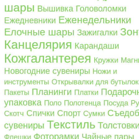
шары
Вышивка
Головоломки
Еженедельники
Ежедневники
Зон
Елочные шары
Зажигалки
Канцелярия
Карандаши
Кожгалантерея
Кружки
Магн
Новогодние сувениры
Ножи и
инструменты
Открывалки для бутылок
Планинги
Подароч
Пакеты
Платки
упаковка
Поло
Полотенца
Посуда
Ру
Съедо
Спички
Спорт
Скотч
Сумки
Текстиль
сувениры
Толстовк
Фоторамки
Чайные пары
Флешки