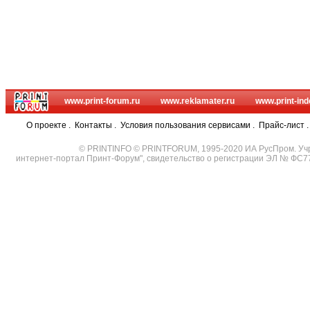
www.print-forum.ru
www.reklamater.ru
www.print-ind
О проекте
.
Контакты
.
Условия пользования сервисами
.
Прайс-лист
© PRINTINFO © PRINTFORUM, 1995-2020 ИА РусПром. Уч
интернет-портал Принт-Форум", свидетельство о регистрации ЭЛ № ФС7