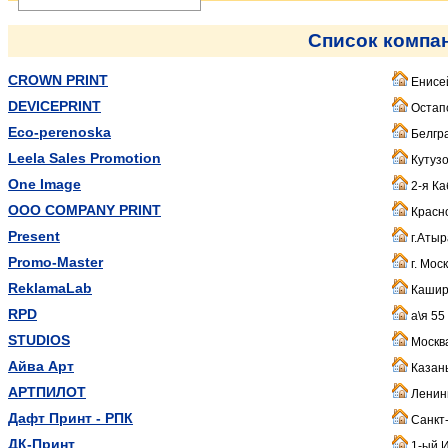
Список компа
CROWN PRINT
Енисе
DEVICEPRINT
Остапо
Eco-perenoska
Белгра
Leela Sales Promotion
Кутузо
One Image
2-я Ка
OOO COMPANY PRINT
Красно
Present
г.Атыр
Promo-Master
г. Моск
ReklamaLab
Кашир
RPD
а\я 55
STUDIOS
Москв
Айва Арт
Казан
АРТПИЛОТ
Ленин
Дафт Принт - РПК
Санкт-
ДК-Принт
1-ый И