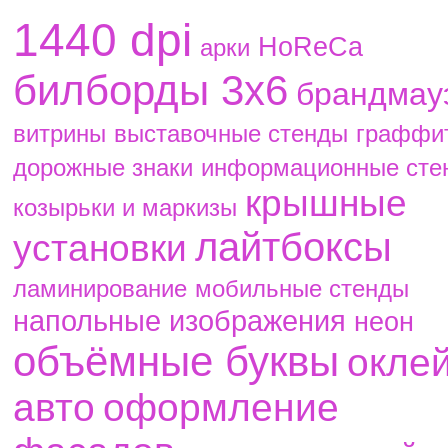
1440 dpi
HoReCa
aрки
билборды 3х6
брандмау
витрины
выставочные стенды
граффи
дорожные знаки
информационные сте
крышные
козырьки и маркизы
лайтбоксы
установки
ламинирование
мобильные стенды
напольные изображения
неон
объёмные буквы
окле
авто
оформление