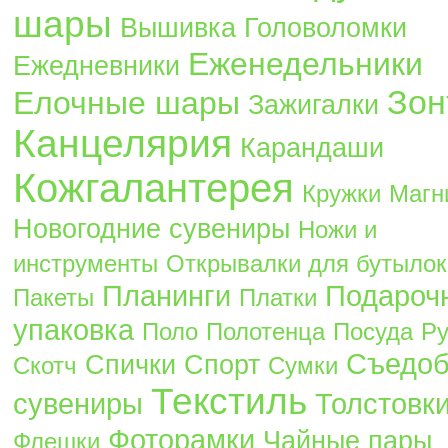
шары
Вышивка
Головоломки
Еженедельники
Ежедневники
Зон
Елочные шары
Зажигалки
Канцелярия
Карандаши
Кожгалантерея
Кружки
Магн
Новогодние сувениры
Ножи и
инструменты
Открывалки для бутылок
Планинги
Подароч
Пакеты
Платки
упаковка
Поло
Полотенца
Посуда
Ру
Съедо
Спички
Спорт
Скотч
Сумки
Текстиль
сувениры
Толстовк
Фоторамки
Чайные пары
Флешки