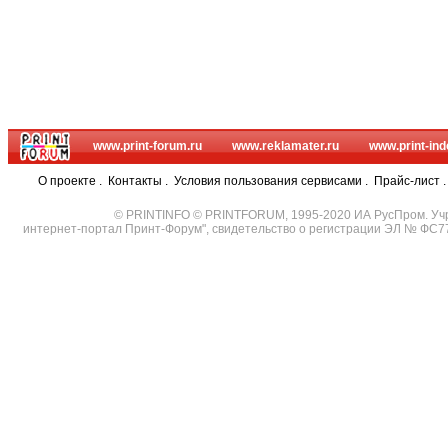
www.print-forum.ru
www.reklamater.ru
www.print-ind
О проекте
.
Контакты
.
Условия пользования сервисами
.
Прайс-лист
© PRINTINFO © PRINTFORUM, 1995-2020 ИА РусПром. Уч
интернет-портал Принт-Форум", свидетельство о регистрации ЭЛ № ФС7