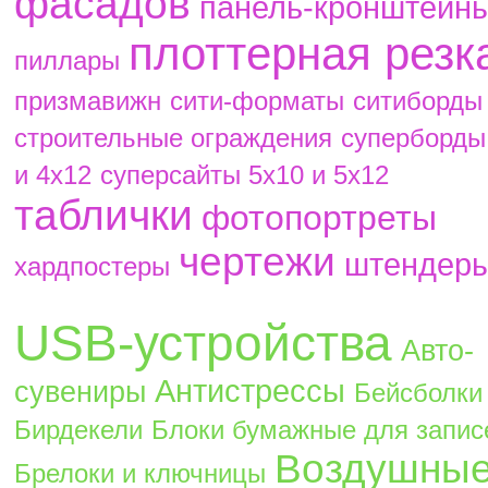
фасадов
панель-кронштейн
плоттерная резк
пиллары
призмавижн
сити-форматы
ситиборды
строительные ограждения
суперборды
и 4х12
суперсайты 5х10 и 5х12
таблички
фотопортреты
чертежи
штендер
хардпостеры
USB-устройства
Авто-
Антистрессы
сувениры
Бейсболки
Бирдекели
Блоки бумажные для запис
Воздушны
Брелоки и ключницы