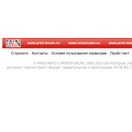
www.print-forum.ru
www.reklamater.ru
www.print-ind
О проекте
.
Контакты
.
Условия пользования сервисами
.
Прайс-лист
© PRINTINFO © PRINTFORUM, 1995-2020 ИА РусПром. Уч
интернет-портал Принт-Форум", свидетельство о регистрации ЭЛ № ФС7