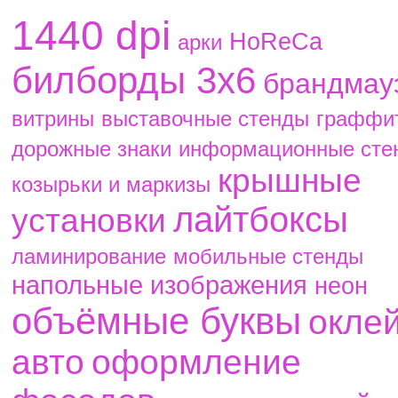
1440 dpi
HoReCa
aрки
билборды 3х6
брандмау
витрины
выставочные стенды
граффи
дорожные знаки
информационные сте
крышные
козырьки и маркизы
лайтбоксы
установки
ламинирование
мобильные стенды
напольные изображения
неон
объёмные буквы
окле
авто
оформление