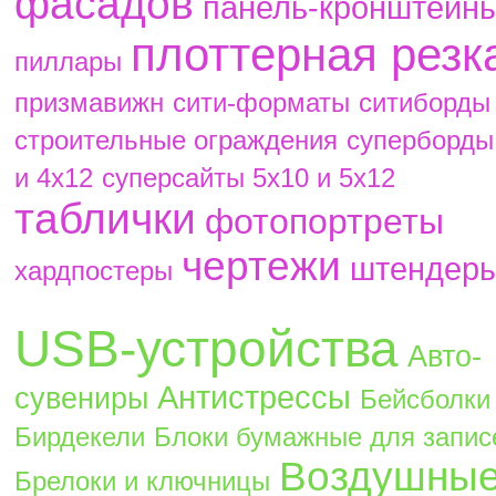
фасадов
панель-кронштейн
плоттерная резк
пиллары
призмавижн
сити-форматы
ситиборды
строительные ограждения
суперборды
и 4х12
суперсайты 5х10 и 5х12
таблички
фотопортреты
чертежи
штендер
хардпостеры
USB-устройства
Авто-
Антистрессы
сувениры
Бейсболки
Бирдекели
Блоки бумажные для запис
Воздушны
Брелоки и ключницы