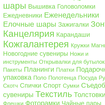
шары
Вышивка
Головоломки
Еженедельники
Ежедневники
Зон
Елочные шары
Зажигалки
Канцелярия
Карандаши
Кожгалантерея
Кружки
Магн
Новогодние сувениры
Ножи и
инструменты
Открывалки для бутылок
Планинги
Подароч
Пакеты
Платки
упаковка
Поло
Полотенца
Посуда
Ру
Съедо
Спички
Спорт
Скотч
Сумки
Текстиль
сувениры
Толстовк
Фоторамки
Чайные пары
Флешки