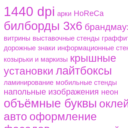
1440 dpi
HoReCa
aрки
билборды 3х6
брандмау
витрины
выставочные стенды
граффи
дорожные знаки
информационные сте
крышные
козырьки и маркизы
лайтбоксы
установки
ламинирование
мобильные стенды
напольные изображения
неон
объёмные буквы
окле
авто
оформление