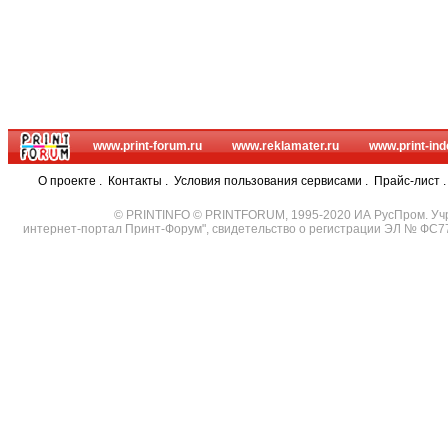
www.print-forum.ru
www.reklamater.ru
www.print-ind
О проекте
.
Контакты
.
Условия пользования сервисами
.
Прайс-лист
© PRINTINFO © PRINTFORUM, 1995-2020 ИА РусПром. Уч
интернет-портал Принт-Форум", свидетельство о регистрации ЭЛ № ФС7