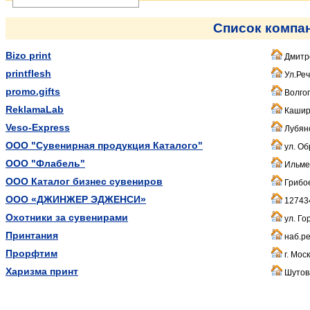
Список компа
Bizo print
Дмитро
printflesh
Ул.Реч
promo.gifts
Волгог
ReklamaLab
Кашир
Veso-Express
Лубянс
ООО "Сувенирная продукция Каталого"
ул. Обр
ООО "Флабель"
Ильмен
ООО Каталог бизнес сувениров
Грибое
ООО «ДЖИНЖЕР ЭДЖЕНСИ»
127434
Охотники за сувенирами
ул. Го
Принтания
наб.ре
Прорфтим
г. Мос
Харизма принт
Шутов