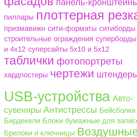
фасадов
панель-кронштейн
плоттерная резк
пиллары
призмавижн
сити-форматы
ситиборды
строительные ограждения
суперборды
и 4х12
суперсайты 5х10 и 5х12
таблички
фотопортреты
чертежи
штендер
хардпостеры
USB-устройства
Авто-
Антистрессы
сувениры
Бейсболки
Бирдекели
Блоки бумажные для запис
Воздушны
Брелоки и ключницы