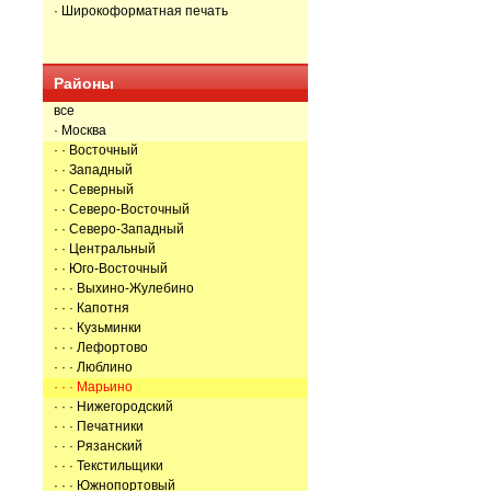
· Широкоформатная печать
Районы
все
· Москва
· · Восточный
· · Западный
· · Северный
· · Северо-Восточный
· · Северо-Западный
· · Центральный
· · Юго-Восточный
· · · Выхино-Жулебино
· · · Капотня
· · · Кузьминки
· · · Лефортово
· · · Люблино
· · · Марьино
· · · Нижегородский
· · · Печатники
· · · Рязанский
· · · Текстильщики
· · · Южнопортовый