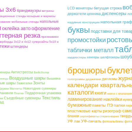
во
бегущая строка
ы 3х6
LCD мониторы
брандмауэры
витрины
диспенсеры
держатели ценника
ло
ационные стенды
козырьки и маркизы
напольные
напольная гра
ование
мобильные стенды
надувные конструкции
ы
буквы
оклейка авто
оформление
подставки для това
ттерная резка
призмавижн
ростов
промостойки
перборды 3х12 и 4х12
суперсайты 5х10 и
тежи
таб
штендеры
таблички металл
шоуб
хенгеры
шелфтокеры
хардпостеры
букле
брошюры
Антистрессы
вениры
Бейсболки
Воздушные шары
журн
Вышивка
чницы
дипломы
голограммы
диджипаки
Зонты
ые шары
Зажигалки
календари квартальн
Новогодние сувениры
Кружки
Магниты
каталоги
книги
ланинги
Подарочная упаковка
Платки
книги с клапанам
Текстиль
Съедобные сувениры
ки
ламинирование
наклейки
нуме
ад
бумажные
пакеты ПЭ
папки
пер
само
ризограф
пластиковые карты
тверд
бланки
сертификаты
стерео-варио
УФ-печать
УФ лак
фотоальбомы
фото