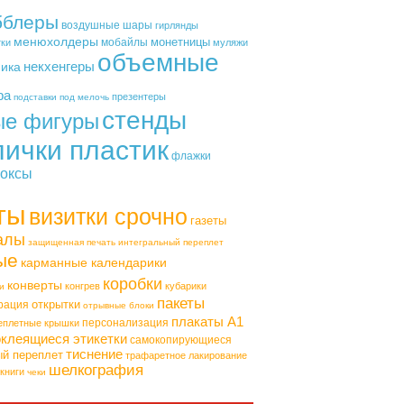
бблеры
воздушные шары
гирлянды
менюхолдеры
монетницы
мобайлы
тки
муляжи
объемные
некхенгеры
фика
ра
презентеры
подставки под мелочь
стенды
ые фигуры
лички пластик
флажки
оксы
ты
визитки срочно
газеты
алы
защищенная печать
интегральный переплет
ые
карманные календарики
коробки
конверты
конгрев
кубарики
и
пакеты
открытки
рация
отрывные блоки
плакаты А1
персонализация
еплетные крышки
клеящиеся этикетки
самокопирующиеся
тиснение
ый переплет
трафаретное лакирование
шелкография
книги
чеки