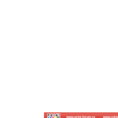
www.print-forum.ru
www.rekla