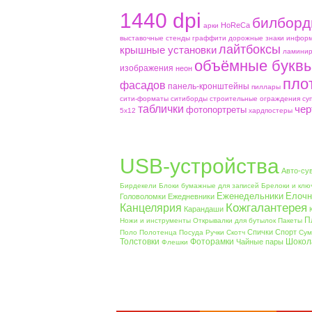
1440 dpi
билборд
HoReCa
aрки
выставочные стенды
граффити
дорожные знаки
информ
лайтбоксы
крышные установки
ламинир
объёмные букв
изображения
неон
пло
фасадов
панель-кронштейны
пиллары
сити-форматы
ситиборды
строительные ограждения
су
таблички
чер
фотопортреты
5х12
хардпостеры
USB-устройства
Авто-су
Бирдекели
Блоки бумажные для записей
Брелоки и клю
Еженедельники
Елочн
Головоломки
Ежедневники
Кожгалантерея
Канцелярия
Карандаши
П
Ножи и инструменты
Открывалки для бутылок
Пакеты
Спички
Спорт
Поло
Полотенца
Посуда
Ручки
Скотч
Сум
Толстовки
Фоторамки
Шокол
Чайные пары
Флешки