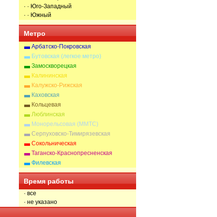
· · Юго-Западный
· · Южный
Метро
Арбатско-Покровская
Бутовская (легкое метро)
Замоскворецкая
Калининская
Калужско-Рижская
Каховская
Кольцевая
Люблинская
Монорельсовая (ММТС)
Серпуховско-Тимирязевская
Сокольническая
Таганско-Краснопресненская
Филевская
Время работы
· все
· не указано