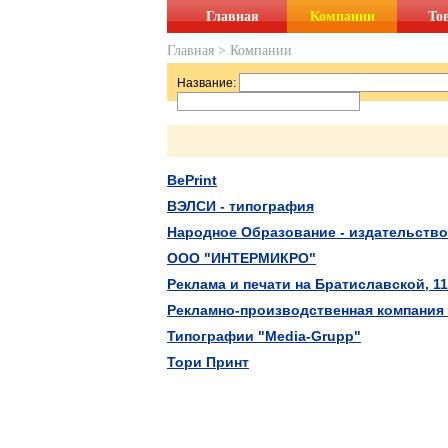
Главная
Компании
То
Главная
>
Компании
Название:
BePrint
ВЭЛСИ - типография
Народное Образование - издательство
ООО "ИНТЕРМИКРО"
Реклама и печати на Братиславской, 11
Рекламно-производственная компания
Типографии "Media-Grupp"
Тори Принт