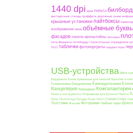
1440 dpi
билборд
HoReCa
aрки
выставочные стенды
граффити
дорожные знаки
информ
лайтбоксы
крышные установки
ламинир
объёмные букв
изображения
неон
пло
фасадов
панель-кронштейны
пиллары
сити-форматы
ситиборды
строительные ограждения
су
таблички
чер
фотопортреты
5х12
хардпостеры
USB-устройства
Авто-су
Бирдекели
Блоки бумажные для записей
Брелоки и клю
Еженедельники
Елочн
Головоломки
Ежедневники
Кожгалантерея
Канцелярия
Карандаши
П
Ножи и инструменты
Открывалки для бутылок
Пакеты
Спички
Спорт
Поло
Полотенца
Посуда
Ручки
Скотч
Сум
Толстовки
Фоторамки
Шокол
Чайные пары
Флешки