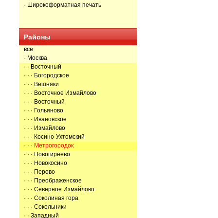
· Широкоформатная печать
Районы
все
· Москва
· · Восточный
· · · Богородское
· · · Вешняки
· · · Восточное Измайлово
· · · Восточный
· · · Гольяново
· · · Ивановское
· · · Измайлово
· · · Косино-Ухтомский
· · · Метрогородок
· · · Новогиреево
· · · Новокосино
· · · Перово
· · · Преображенское
· · · Северное Измайлово
· · · Соколиная гора
· · · Сокольники
· · Западный