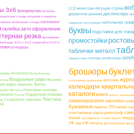
во
бегущая строка
ы 3х6
LCD мониторы
брандмауэры
витрины
диспенсеры
держатели ценника
ло
ационные стенды
козырьки и маркизы
напольные
напольная гра
ование
мобильные стенды
надувные конструкции
ы
буквы
оклейка авто
оформление
подставки для това
ттерная резка
призмавижн
ростов
промостойки
перборды 3х12 и 4х12
суперсайты 5х10 и
тежи
таб
штендеры
таблички металл
шоуб
хенгеры
шелфтокеры
хардпостеры
букле
брошюры
Антистрессы
вениры
Бейсболки
Воздушные шары
журн
Вышивка
чницы
дипломы
голограммы
диджипаки
Зонты
ые шары
Зажигалки
календари квартальн
Новогодние сувениры
Кружки
Магниты
каталоги
книги
ланинги
Подарочная упаковка
Платки
книги с клапанам
Текстиль
Съедобные сувениры
ки
ламинирование
наклейки
нуме
ад
бумажные
пакеты ПЭ
папки
пер
само
ризограф
пластиковые карты
тверд
бланки
сертификаты
стерео-варио
УФ-печать
УФ лак
фотоальбомы
фото