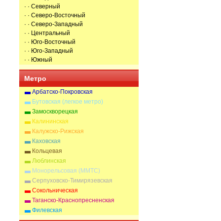
· · Северный
· · Северо-Восточный
· · Северо-Западный
· · Центральный
· · Юго-Восточный
· · Юго-Западный
· · Южный
Метро
Арбатско-Покровская
Бутовская (легкое метро)
Замоскворецкая
Калининская
Калужско-Рижская
Каховская
Кольцевая
Люблинская
Монорельсовая (ММТС)
Серпуховско-Тимирязевская
Сокольническая
Таганско-Краснопресненская
Филевская