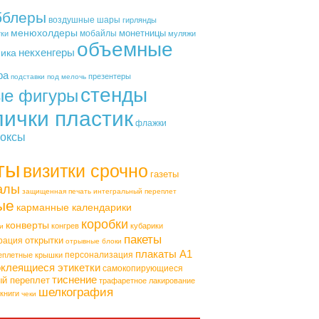
бблеры
воздушные шары
гирлянды
менюхолдеры
монетницы
мобайлы
тки
муляжи
объемные
некхенгеры
фика
ра
презентеры
подставки под мелочь
стенды
ые фигуры
лички пластик
флажки
оксы
ты
визитки срочно
газеты
алы
защищенная печать
интегральный переплет
ые
карманные календарики
коробки
конверты
конгрев
кубарики
и
пакеты
открытки
рация
отрывные блоки
плакаты А1
персонализация
еплетные крышки
клеящиеся этикетки
самокопирующиеся
тиснение
ый переплет
трафаретное лакирование
шелкография
книги
чеки